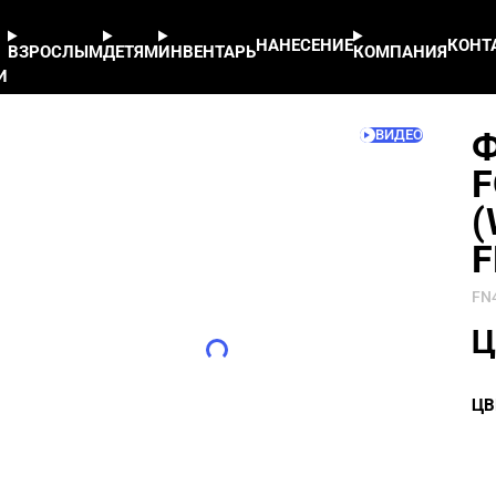
hite/Black) - арт. FN4261003-103
НАНЕСЕНИЕ
КОНТ
ВЗРОСЛЫМ
ДЕТЯМ
ИНВЕНТАРЬ
КОМПАНИЯ
И
Ф
F
(
F
FN
Ц
ЦВ