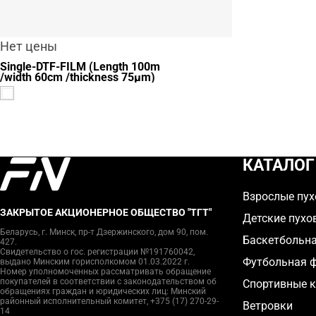
Нет цены
Single-DTF-FILM (Length 100m
/width 60cm /thickness 75μm)
КАТАЛОГ
Взрослые пух
ЗАКРЫТОЕ АКЦИОНЕРНОЕ ОБЩЕСТВО "ТГТ"
Детские пухо
Беларусь, г. Минск, пр-т Дзержинского, дом 90, пом.
Баскетбольн
427.
Свидетельство о гос. регистрации №191760042,
Футбольная 
выдано Минским горисполкомом 01.03.2022 г.
Номер уполномоченных рассматривать обращение
покупателей в соответствии с законодательством об
Спортивные 
обращениях граждан и юридических лиц: Минский
районный исполнительный комитет, +375 (17) 270-29-
Ветровки
14