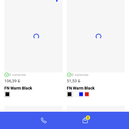
ТЕРМОБЕЛЬЕ (ВЕРХ) FN WARM DARK
BLUE - АРТ. FN4051001-424
FN4051001-424
BYN
54,56
ДОБАВИТЬ
+9 ЦВЕТОВ
В наличии
В наличии
BYN
BYN
106,39
51,53
FN Warm Black
FN Warm Black
0