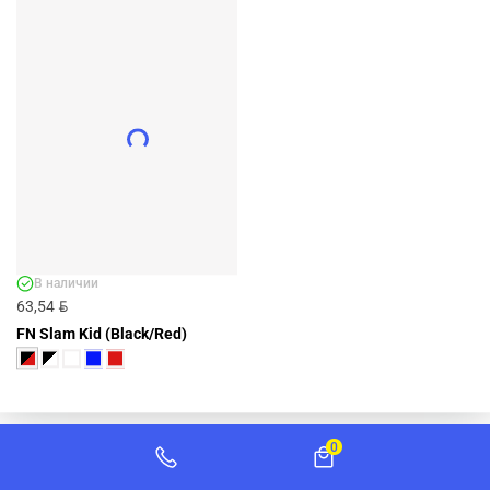
БАСКЕТБОЛЬНАЯ ФОРМА FN SLAM
(BLACK/WHITE) - АРТ. FN4271005-003
FN4271005-003
BYN
48,26
ДОБАВИТЬ
+4 ЦВЕТА
В наличии
BYN
63,54
FN Slam Kid (Black/Red)
0