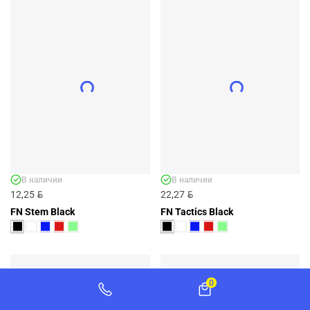
ДЕТСКИЕ ГЕТРЫ FN MONO KID BLUE -
АРТ. KFN1011003-400
KFN1011003-400
BYN
15,79
ДОБАВИТЬ
+9 ЦВЕТОВ
В наличии
В наличии
BYN
BYN
12,25
22,27
FN Stem Black
FN Tactics Black
0