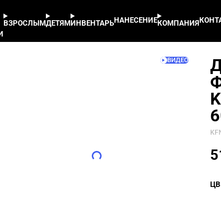
ll Set Kid Red - арт. KFN4261012-600
НАНЕСЕНИЕ
КОНТ
ВЗРОСЛЫМ
ДЕТЯМ
ИНВЕНТАРЬ
КОМПАНИЯ
И
Д
Ф
K
6
KF
5
ЦВ