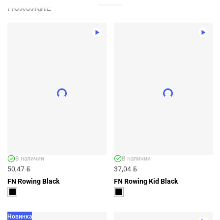
ПОХОЖИЕ
Новинка
ДЕТСКИЕ ПЛАВКИ FN SURF BLACK -
АРТ. KFN4312001-000
KFN4312001-000
BYN
47,78
В наличии
В наличии
BYN
BYN
50,47
37,04
FN Rowing Black
FN Rowing Kid Black
ДОБАВИТЬ
Новинка