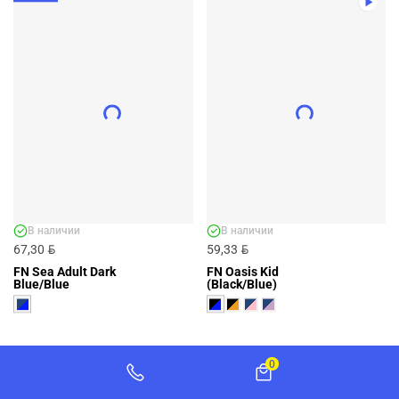
ЖЕНСКИЙ КУПАЛЬНИК FN SEA DARK
BLUE - АРТ. WFN4311001-424
WFN4311001-424
BYN
100,95
ДОБАВИТЬ
+1 ЦВЕТ
В наличии
В наличии
BYN
BYN
67,30
59,33
FN Sea Adult Dark
FN Oasis Kid
Blue/Blue
(Black/Blue)
0