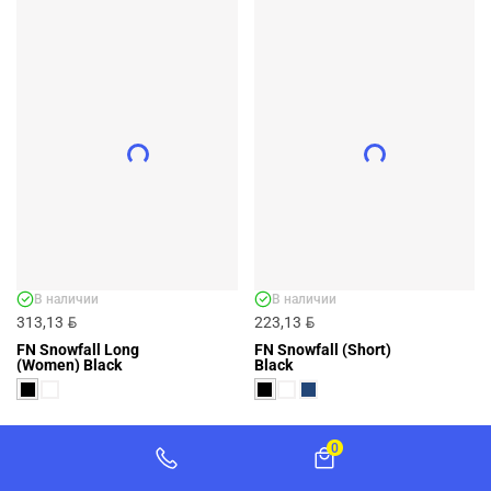
ПУХОВИК FN PADDING JACKET DARK
BLUE - АРТ. FN1019-4001
FN1019-4001
BYN
340,28
ДОБАВИТЬ
В наличии
В наличии
BYN
BYN
313,13
223,13
FN Snowfall Long
FN Snowfall (Short)
(Women) Black
Black
0