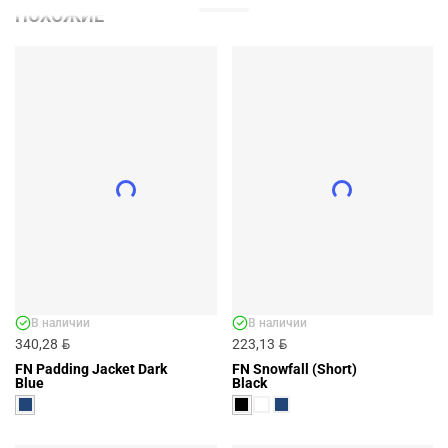
ПОХОЖИЕ
В наличии
В наличии
BYN
BYN
340,28
223,13
FN Padding Jacket Dark
FN Snowfall (Short)
Blue
Black