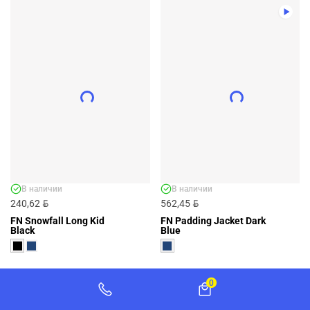
ПУХОВИК FN SNOWFALL LONG DARK
BLUE - АРТ. FN4201001-424
FN4201001-424
BYN
313,13
ДОБАВИТЬ
+4 ЦВЕТА
В наличии
В наличии
BYN
BYN
240,62
562,45
FN Snowfall Long Kid
FN Padding Jacket Dark
Black
Blue
0