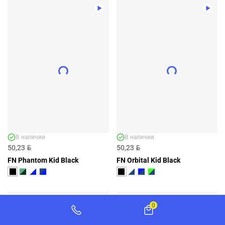
ФУТБОЛЬНАЯ ФОРМА FN PHANTOM
(DARK BLUE/BLUE) - АРТ. FN4261022-
424
FN4261022-424
BYN
58,96
ДОБАВИТЬ
+3 ЦВЕТА
В наличии
В наличии
BYN
BYN
50,23
50,23
FN Phantom Kid Black
FN Orbital Kid Black
0