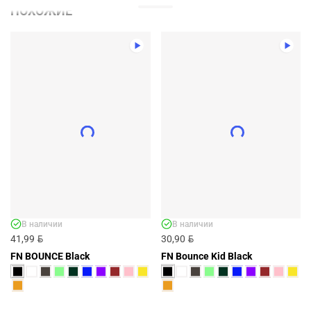
ПОХОЖИЕ
ШОРТЫ FN UNIVERSAL KID DARK
BLUE - АРТ. KFN4151001-424
KFN4151001-424
BYN
33,71
В наличии
В наличии
BYN
BYN
41,99
30,90
ДОБАВИТЬ
FN BOUNCE Black
FN Bounce Kid Black
+3 ЦВЕТА