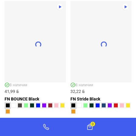
ДЕТСКИЕ ШОРТЫ FN STRIDE KID
DARK BLUE - АРТ. KFN4262003-424
KFN4262003-424
BYN
28,09
ДОБАВИТЬ
+11 ЦВЕТОВ
В наличии
В наличии
BYN
BYN
41,99
32,22
FN BOUNCE Black
FN Stride Black
0