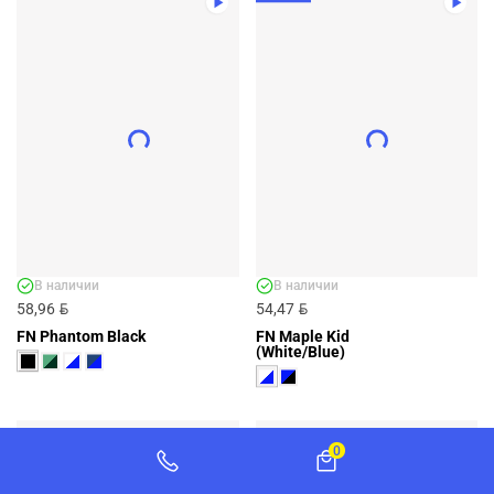
ДЕТСКАЯ ФУТБОЛЬНАЯ ФОРМА FN
AIM KID (RED/BLACK) - АРТ.
KFN4261014-603
KFN4261014-603
Цена не задана
ДОБАВИТЬ
+2 ЦВЕТА
В наличии
В наличии
BYN
BYN
58,96
54,47
FN Phantom Black
FN Maple Kid
(White/Blue)
0