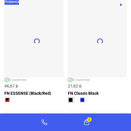
Новинка
ФУТБОЛКА FN T-SHIRT TRAINING RED
- АРТ. FN4011001-600
FN4011001-600
BYN
34,03
ДОБАВИТЬ
+3 ЦВЕТА
В наличии
В наличии
BYN
BYN
46,67
21,62
FN ESSENSE (Black/Red)
FN Classic Black
0