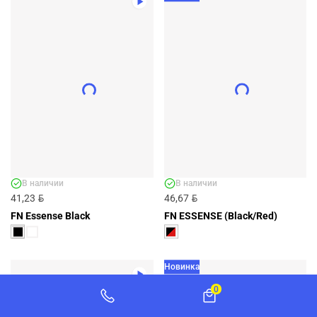
ФУТБОЛКА-ПОЛО FN POLO CLASSIC
DARK BLUE - АРТ. FNP4012002-416
FNP4012002-416
BYN
24,72
ДОБАВИТЬ
+1 ЦВЕТ
В наличии
В наличии
BYN
BYN
41,23
46,67
FN Essense Black
FN ESSENSE (Black/Red)
Новинка
0