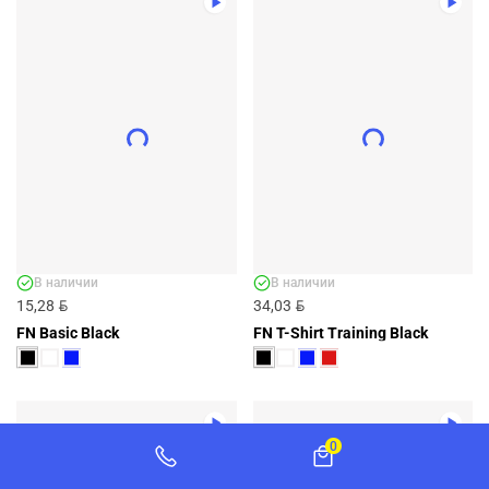
ДЕТСКАЯ ФУТБОЛКА FN T-SHIRT KID
BLACK - АРТ. KFN4011001-000
KFN4011001-000
BYN
27,00
ДОБАВИТЬ
+1 ЦВЕТ
В наличии
В наличии
BYN
BYN
15,28
34,03
FN Basic Black
FN T-Shirt Training Black
0