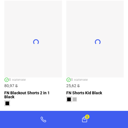
ШОРТЫ FN SHORTS WHITE - АРТ.
FN4262002-100
FN4262002-100
Цена не задана
ДОБАВИТЬ
+2 ЦВЕТА
В наличии
В наличии
BYN
BYN
80,97
25,62
FN Blackout Shorts 2 in 1
FN Shorts Kid Black
Black
0