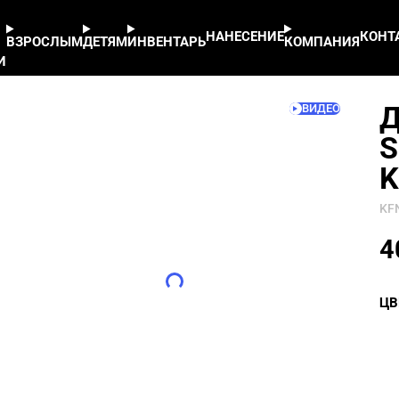
рт. KFN5051001-400
НАНЕСЕНИЕ
КОНТ
ВЗРОСЛЫМ
ДЕТЯМ
ИНВЕНТАРЬ
КОМПАНИЯ
И
Д
S
K
KF
4
ЦВ