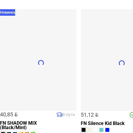
Новинка
BYN
BYN
40,85
51,12
В пути
FN SHADOW MIX
FN Silence Kid Black
(Black/Mint)