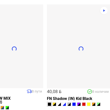
BYN
40,08
В пути
В наличии
W MIX
FN Shadow (IN) Kid Black
t)