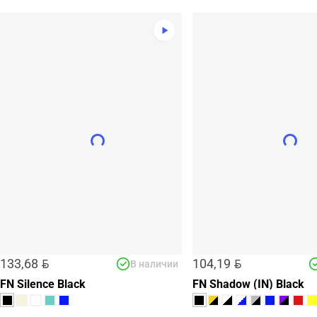
BYN
BYN
133,68
104,19
В наличии
FN Silence Black
FN Shadow (IN) Black